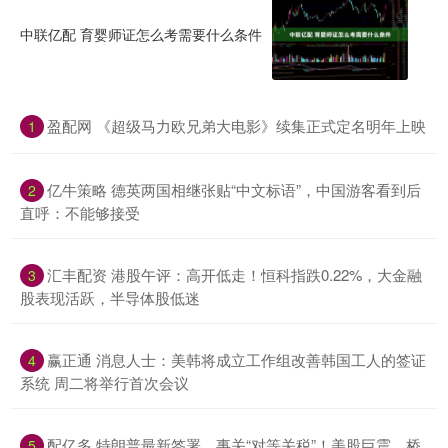
中联亿配 育婴师证怎么考需要什么条件
盈配网 《超级马力欧兄弟大电影》续集正式定名明年上映
1
亿牛策略 德英两国相继张贴“中文标语”，中国游客看到后
2
直呼：不能够接受
汇丰配资 港股午评：高开低走！恒科指跌0.22%，大金融
3
股表现活跃，半导体股低迷
赢正通 消息人士：美韩将成立工作组改善韩国工人的签证
4
系统 周二将举行首次会议
配亿多 特朗普最新签署，事关“对等关税”！美股巨震，桥
5