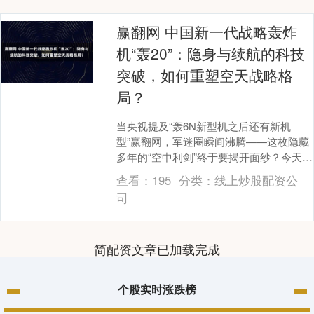
赢翻网 中国新一代战略轰炸
机“轰20”：隐身与续航的科技
突破，如何重塑空天战略格
局？
当央视提及“轰6N新型机之后还有新机
型”赢翻网，军迷圈瞬间沸腾——这枚隐藏
多年的“空中利剑”终于要揭开面纱？今天，
我们深度解码轰20的七大核心突破，带你
查看：
195
分类：
线上炒股配资公
走进这场....
司
简配资文章已加载完成
个股实时涨跌榜