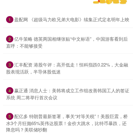
盈配网 《超级马力欧兄弟大电影》续集正式定名明年上映
1
亿牛策略 德英两国相继张贴“中文标语”，中国游客看到后
2
直呼：不能够接受
汇丰配资 港股午评：高开低走！恒科指跌0.22%，大金融
3
股表现活跃，半导体股低迷
赢正通 消息人士：美韩将成立工作组改善韩国工人的签证
4
系统 周二将举行首次会议
配亿多 特朗普最新签署，事关“对等关税”！美股巨震，桥
5
水3个月狂抛65%英伟达股票！金价大跳水，比特币暴跌，还
降息吗？美联储吵翻