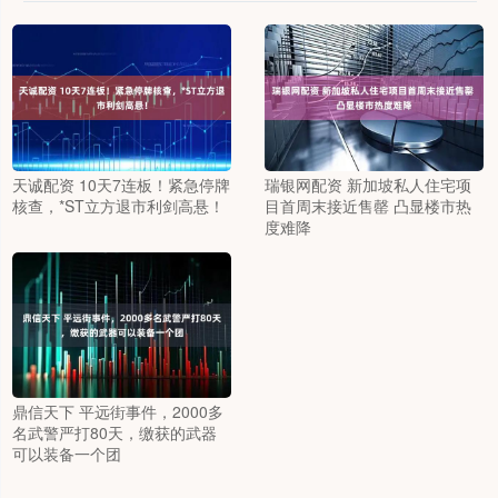
天诚配资 10天7连板！紧急停牌
瑞银网配资 新加坡私人住宅项
核查，*ST立方退市利剑高悬！
目首周末接近售罄 凸显楼市热
度难降
鼎信天下 平远街事件，2000多
名武警严打80天，缴获的武器
可以装备一个团