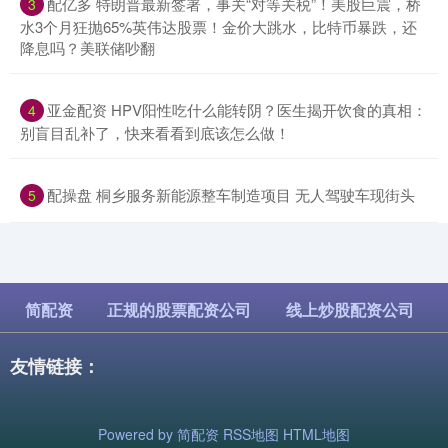
​配亿多 特朗普最新签署，事关“对等关税”！美股巨震，桥
3
水3个月狂抛65%英伟达股票！金价大跳水，比特币暴跌，还
降息吗？美联储吵翻
​亚金配资 HPV阳性吃什么能转阴？医生揭开饮食的真相：
4
别盲目乱补了，快来看看到底该怎么做！
​配操盘 桐乡服务新能源整车制造项目 无人驾驶车现街头
5
简配资
正规的股票配资公司
线上炒股配资公司
友情链接：
Powered by
简配资
RSS地图
HTML地图