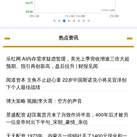
热点资讯
乐红网 AI内存需求疑虑暂缓，美光上季营收增逾三倍大超
预期、指引再创新高，盘后拉升 | 财报见闻
闻道资本 主角不止赵心童 22岁中国斯诺克小将吴宜泽创
下个人最佳战绩
博大策略 视频|李大霄：空方的声音
景盛配资 赵匡胤赏月来了兴致作诗半首，400年后才被另
一位皇帝对出下半句_宋朝_豪情_亲信
天天配资 1973年，内蒙古一供销社丢了1400元现金和一