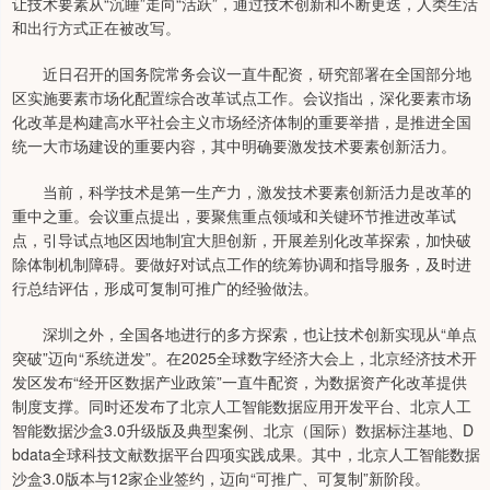
让技术要素从“沉睡”走向“活跃”，通过技术创新和不断更迭，人类生活
和出行方式正在被改写。
近日召开的国务院常务会议一直牛配资，研究部署在全国部分地
区实施要素市场化配置综合改革试点工作。会议指出，深化要素市场
化改革是构建高水平社会主义市场经济体制的重要举措，是推进全国
统一大市场建设的重要内容，其中明确要激发技术要素创新活力。
当前，科学技术是第一生产力，激发技术要素创新活力是改革的
重中之重。会议重点提出，要聚焦重点领域和关键环节推进改革试
点，引导试点地区因地制宜大胆创新，开展差别化改革探索，加快破
除体制机制障碍。要做好对试点工作的统筹协调和指导服务，及时进
行总结评估，形成可复制可推广的经验做法。
深圳之外，全国各地进行的多方探索，也让技术创新实现从“单点
突破”迈向“系统迸发”。在2025全球数字经济大会上，北京经济技术开
发区发布“经开区数据产业政策”一直牛配资，为数据资产化改革提供
制度支撑。同时还发布了北京人工智能数据应用开发平台、北京人工
智能数据沙盒3.0升级版及典型案例、北京（国际）数据标注基地、D
bdata全球科技文献数据平台四项实践成果。其中，北京人工智能数据
沙盒3.0版本与12家企业签约，迈向“可推广、可复制”新阶段。