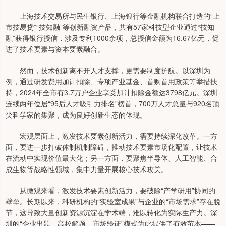
上海技术交易所与民生银行、上海银行等金融机构联合打造的“上
市技易贷”“技知融”等创新融资产品，共有57家科技型企业通过“技知
融”获得银行授信，涉及专利1000余项，总授信金额为16.67亿元，促
进了技术要素与资本要素融合。
然而，技术创新离不开人才支撑，更需要制度护航。以深圳为
例，通过研发费用加计扣除、专项产业基金、首购首用政策等举措扶
持，2024年全市有3.7万户企业享受加计扣除金额达3798亿元。深圳
连续两年位居“95后人才吸引力排名”榜首，700万人才总量与920名顶
尖科学家的集聚，成为良好创新生态的体现。
宏观层面上，激发技术要素创新活力，需要持续深化改革。一方
面，要进一步打破体制机制障碍，推动技术要素市场化配置，让技术
在流动中实现价值最大化；另一方面，要聚焦半导体、人工智能、合
成生物等战略性领域，集中力量开展核心技术攻关。
从微观来看，激发技术要素创新活力，要破除“产学研用”协同的
壁垒。长期以来，科研机构的“实验室成果”与企业的“市场需求”存在脱
节，这导致大量创新资源沉淀在学术端，难以转化为实际生产力。深
圳的“企业出题、高校解题、市场验证”模式为此提供了有效范本——