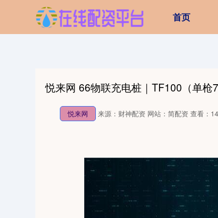
首页
悦来网 66物联充电桩｜TF100（单枪7
悦来网
来源：财神配资
网站：简配资
查看：14