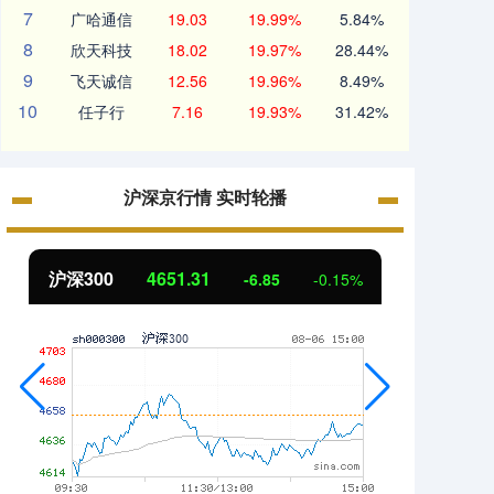
7
广哈通信
19.03
19.99%
5.84%
8
欣天科技
18.02
19.97%
28.44%
9
飞天诚信
12.56
19.96%
8.49%
10
任子行
7.16
19.93%
31.42%
沪深京行情 实时轮播
沪深300
4651.31
北证
-6.85
-0.15%