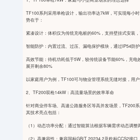
TF100系列采用单枪设计，输出功率达7kW，可实现每小
势在于：
紧凑设计：体积仅为传统充电桩的60%，支持壁挂式安装
智能防护：内置过流、过压、漏电保护模块，通过IP54防
高效节能：待机功耗低于5W，较传统设备节能60%，充电
展开剩余80%
以家庭用户为例，TF100可与物业管理系统无缝对接，用户
2、TF200双枪14kW：高流量场景的效率革命
针对商业停车场、高速公路服务区等高并发场景，TF200
其技术亮点包括：
（1）动态功率分配：通过智能算法根据车辆需求动态调整
（2）高兼容性：兼容国标GB/T 20234.2及欧标CCS2