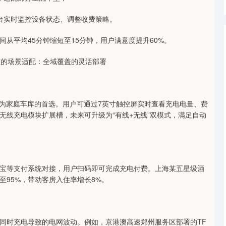
端平台实时监控设备状态、调整收费策略。
间从平均45分钟缩短至15分钟，用户满意度提升60%。
充电桩的场景适配：全域覆盖的灵活部署
，成为家庭车库的首选。用户可通过7英寸触控屏实时查看充电电量、费
无线充电模块扩展槽，未来可升级为“有线+无线”双模式，满足自动
付宝等支付系统对接，用户扫码即可完成充电付费。上海某五星级酒
升至95%，带动客房入住率增长8%。
车同时充电导致的电网波动。例如，京港澳高速郑州服务区部署的TF