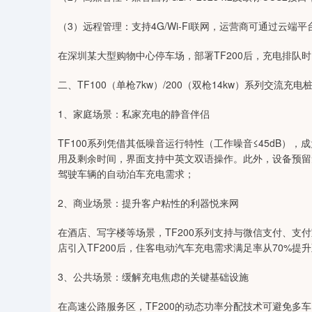
（3）远程管理：支持4G/Wi-Fi联网，运营商可通过云
在深圳某大型购物中心停车场，部署TF200后，充电排队时
二、TF100（单枪7kw）/200（双枪14kw）系列交流
1、家庭场景：私家充电的静音伴侣
TF100系列凭借其低噪音运行特性（工作噪音≤45dB）
用及剩余时间，界面支持中英文双语操作。此外，设备预留
驾驶车辆的自动泊车充电需求；
2、商业场景：提升客户粘性的利器悦来网
在酒店、写字楼等场景，TF200系列支持与微信支付、支
店引入TF200后，住客电动汽车充电需求满足率从70%提
3、公共场景：缓解充电焦虑的关键基础设施
在高速公路服务区，TF200的动态功率分配技术可避免多