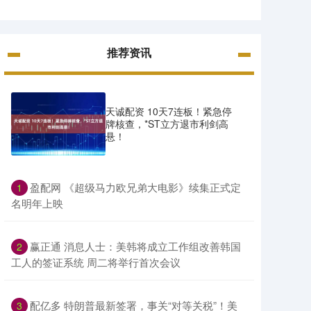
推荐资讯
天诚配资 10天7连板！紧急停
牌核查，*ST立方退市利剑高
悬！
​盈配网 《超级马力欧兄弟大电影》续集正式定
1
名明年上映
​赢正通 消息人士：美韩将成立工作组改善韩国
2
工人的签证系统 周二将举行首次会议
​配亿多 特朗普最新签署，事关“对等关税”！美
3