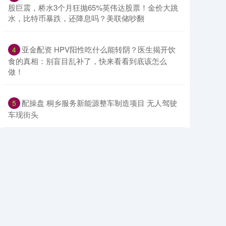
股巨震，桥水3个月狂抛65%英伟达股票！金价大跳
水，比特币暴跌，还降息吗？美联储吵翻
​亚金配资 HPV阳性吃什么能转阴？医生揭开饮
4
食的真相：别盲目乱补了，快来看看到底该怎么
做！
​配操盘 桐乡服务新能源整车制造项目 无人驾驶
5
车现街头