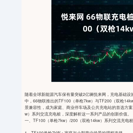
0
上证指数
3900.35
-1.00
-0.01%
21.92
随着全球新能源汽车保有量突破2亿辆悦来网，充电基础设
中，66物联推出的TF100（单枪7kw）与TF200（双
景兼容性，成为家庭、商业停车场及公共充电站的首选方案。今天
w）系列交流充电桩，深度解析这一系列产品的创新价值。
一、TF100（单枪7kw）/200（双枪14kw）系列交流
1、TF100单枪7kW：家庭与小型商业场景的理想选择