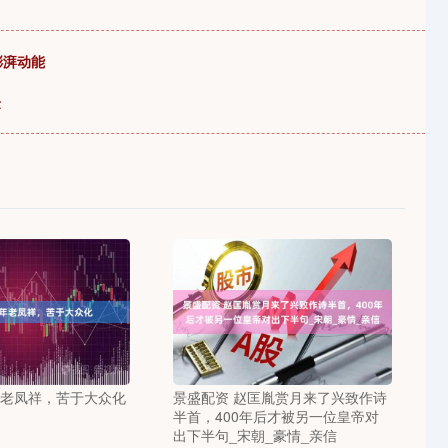
澎湃动能
验
年老凤祥，苦于大众化
景盛配资 赵匡胤赏月来了兴致作诗
半首，400年后才被另一位皇帝对
出下半句_宋朝_豪情_亲信