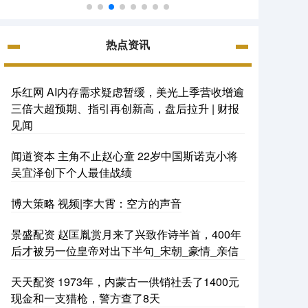
热点资讯
乐红网 AI内存需求疑虑暂缓，美光上季营收增逾
三倍大超预期、指引再创新高，盘后拉升 | 财报
见闻
闻道资本 主角不止赵心童 22岁中国斯诺克小将
吴宜泽创下个人最佳战绩
博大策略 视频|李大霄：空方的声音
景盛配资 赵匡胤赏月来了兴致作诗半首，400年
后才被另一位皇帝对出下半句_宋朝_豪情_亲信
天天配资 1973年，内蒙古一供销社丢了1400元
现金和一支猎枪，警方查了8天