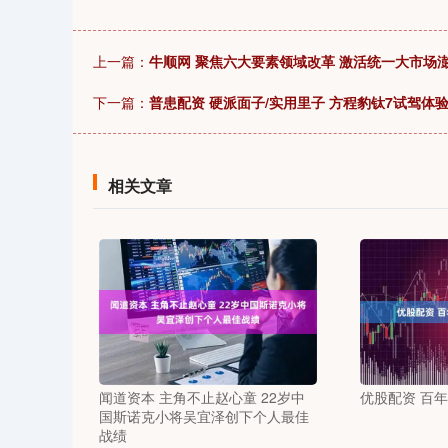
上一篇：
牛顺网 聚焦六大要素领域改革 激活统一大市场
下一篇：
普患配资 硬派面子/实用里子 方程豹钛7试驾体
相关文章
闻道资本 主角不止赵心童 22岁中
优股配资 百
国斯诺克小将吴宜泽创下个人最佳
战绩