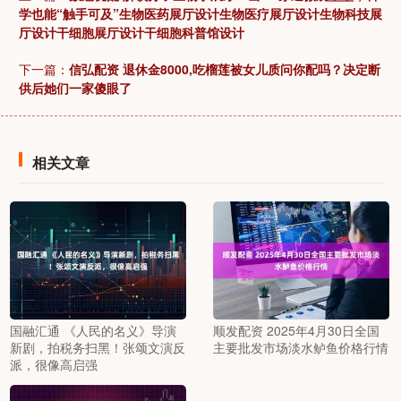
学也能“触手可及”生物医药展厅设计生物医疗展厅设计生物科技展
厅设计干细胞展厅设计干细胞科普馆设计
下一篇：
信弘配资 退休金8000,吃榴莲被女儿质问你配吗？决定断
供后她们一家傻眼了
相关文章
国融汇通 《人民的名义》导演
顺发配资 2025年4月30日全国
新剧，拍税务扫黑！张颂文演反
主要批发市场淡水鲈鱼价格行情
派，很像高启强