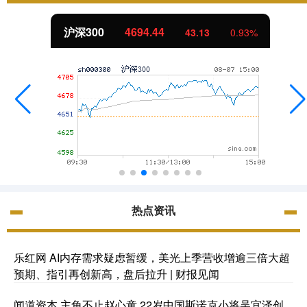
北证50
1134.24
11.37
1.01%
热点资讯
乐红网 AI内存需求疑虑暂缓，美光上季营收增逾三倍大超
预期、指引再创新高，盘后拉升 | 财报见闻
闻道资本 主角不止赵心童 22岁中国斯诺克小将吴宜泽创