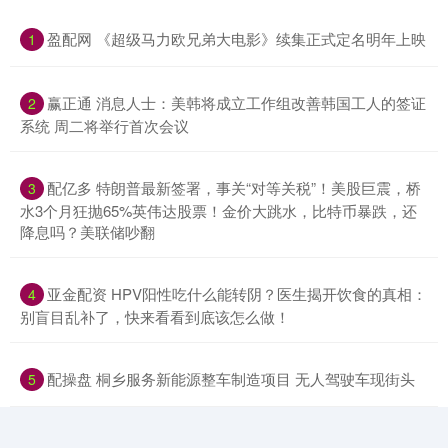
​盈配网 《超级马力欧兄弟大电影》续集正式定名明年上映
1
​赢正通 消息人士：美韩将成立工作组改善韩国工人的签证
2
系统 周二将举行首次会议
​配亿多 特朗普最新签署，事关“对等关税”！美股巨震，桥
3
水3个月狂抛65%英伟达股票！金价大跳水，比特币暴跌，还
降息吗？美联储吵翻
​亚金配资 HPV阳性吃什么能转阴？医生揭开饮食的真相：
4
别盲目乱补了，快来看看到底该怎么做！
​配操盘 桐乡服务新能源整车制造项目 无人驾驶车现街头
5