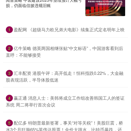
闻喜策略 中装建设2025年业绩预计大幅亏
损，仍面临信披违规旧账
盈配网 《超级马力欧兄弟大电影》续集正式定名明年上映
1
亿牛策略 德英两国相继张贴“中文标语”，中国游客看到后
2
直呼：不能够接受
汇丰配资 港股午评：高开低走！恒科指跌0.22%，大金融
3
股表现活跃，半导体股低迷
赢正通 消息人士：美韩将成立工作组改善韩国工人的签证
4
系统 周二将举行首次会议
配亿多 特朗普最新签署，事关“对等关税”！美股巨震，桥
5
水3个月狂抛65%英伟达股票！金价大跳水，比特币暴跌，还