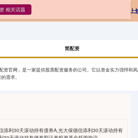
资 相关话题
简配资
正规的股票配资公司
线上
简配资
规配资官网」是一家提供股票配资服务的公司。它以资金实力强悍和
者的需求。
信添利30天滚动持有债券A,光大保德信添利30天滚动持有
添利30天滚动持有债券型证券投资基金托管协议