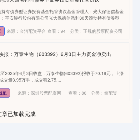
动持有债券型证券投资基金托管协议基金管理人：光大保德信基金
：平安银行股份有限公司光大保德信添利30天滚动持有债券型
来源：金河配资平台
查看：
94
分类：
正规的股票配资公司
配
快报：万泰生物（603392）6月3日主力资金净卖出
025年6月3日收盘，万泰生物(603392)报收于70.18元，上涨
成交量3.95万手，成交额2.75....
来源：深圳股票配资网
查看：
88
分类：
简配资
速配
文章已加载完成
深证成指
14311.01
1.02%
200.89
1.42%