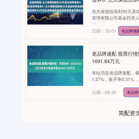
光大保德信添利30天滚
管理有限公司基金托管人
证....
日期：10-01
老品牌速
老品牌速配 股票行情
1691.84万元
本站消息老品牌速配，截至2
1.27%，换手率0.31%，
日期：09-30
老品牌
简配资
0
上证指数
3940.04
164.40
2.13%
39.68