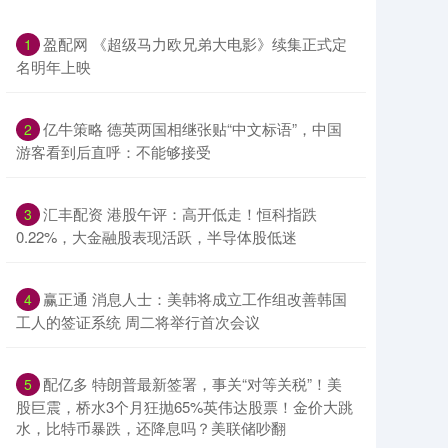
盈配网 《超级马力欧兄弟大电影》续集正式定
1
名明年上映
亿牛策略 德英两国相继张贴“中文标语”，中国
2
游客看到后直呼：不能够接受
汇丰配资 港股午评：高开低走！恒科指跌
3
0.22%，大金融股表现活跃，半导体股低迷
赢正通 消息人士：美韩将成立工作组改善韩国
4
工人的签证系统 周二将举行首次会议
配亿多 特朗普最新签署，事关“对等关税”！美
5
股巨震，桥水3个月狂抛65%英伟达股票！金价大跳
水，比特币暴跌，还降息吗？美联储吵翻