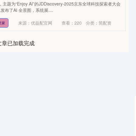
主题为“Enjoy AI”的JDDiscovery-2025京东全球科技探索者大会
了AI 全景图，系统展....
来源：优益配官网
查看：
220
分类：
简配资
世家
文章已加载完成
沪深300
4694.44
1.42%
43.13
0.93%