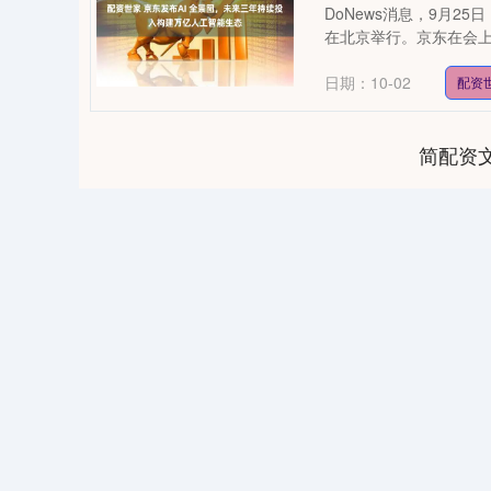
DoNews消息，9月25日，
在北京举行。京东在会上发布
日期：10-02
配资
简配资
04
深证成指
14311.01
39.68
1.02%
200.89