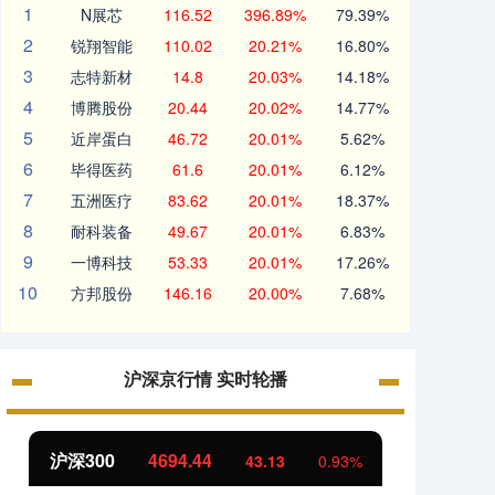
1
N展芯
116.52
396.89%
79.39%
2
锐翔智能
110.02
20.21%
16.80%
3
志特新材
14.8
20.03%
14.18%
4
博腾股份
20.44
20.02%
14.77%
5
近岸蛋白
46.72
20.01%
5.62%
6
毕得医药
61.6
20.01%
6.12%
7
五洲医疗
83.62
20.01%
18.37%
8
耐科装备
49.67
20.01%
6.83%
9
一博科技
53.33
20.01%
17.26%
10
方邦股份
146.16
20.00%
7.68%
沪深京行情 实时轮播
北证50
1134.24
创业
11.37
1.01%