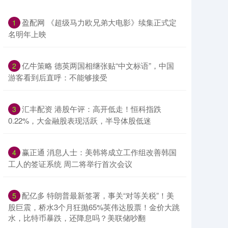
盈配网 《超级马力欧兄弟大电影》续集正式定
1
名明年上映
亿牛策略 德英两国相继张贴“中文标语”，中国
2
游客看到后直呼：不能够接受
汇丰配资 港股午评：高开低走！恒科指跌
3
0.22%，大金融股表现活跃，半导体股低迷
赢正通 消息人士：美韩将成立工作组改善韩国
4
工人的签证系统 周二将举行首次会议
配亿多 特朗普最新签署，事关“对等关税”！美
5
股巨震，桥水3个月狂抛65%英伟达股票！金价大跳
水，比特币暴跌，还降息吗？美联储吵翻