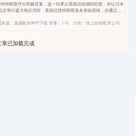
国对特朗普作出积极答复，这一结果让美国总统感到欣慰，却让日本
北京举行盛大阅兵式时，美国总统特朗普虽未亲临现场，但通过....
来源：嘉盛配资APP下载
查看：
116
分类：
线上炒股配资公司
文章已加载完成
深证成指
14276.60
0.81%
166.48
1.18%