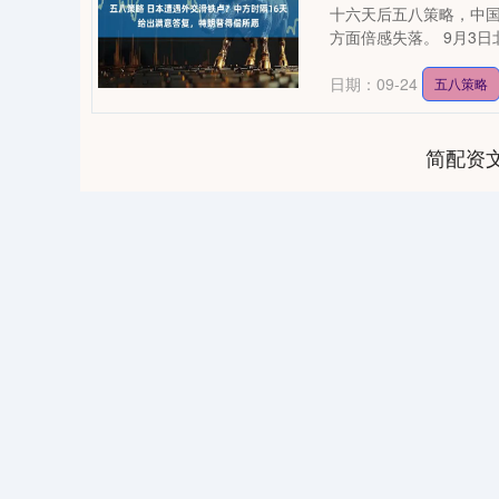
十六天后五八策略，中
方面倍感失落。 9月3日
日期：09-24
五八策略
简配资
0
上证指数
3931.86
144.40
1.87%
31.50