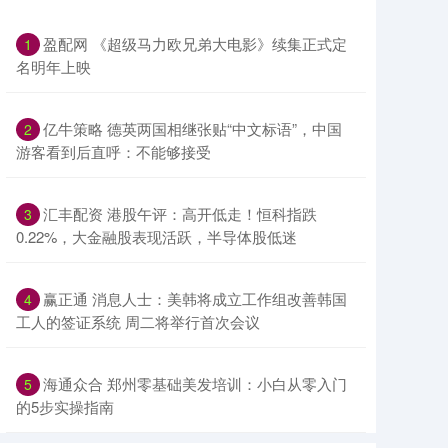
盈配网 《超级马力欧兄弟大电影》续集正式定
1
名明年上映
亿牛策略 德英两国相继张贴“中文标语”，中国
2
游客看到后直呼：不能够接受
汇丰配资 港股午评：高开低走！恒科指跌
3
0.22%，大金融股表现活跃，半导体股低迷
赢正通 消息人士：美韩将成立工作组改善韩国
4
工人的签证系统 周二将举行首次会议
海通众合 郑州零基础美发培训：小白从零入门
5
的5步实操指南