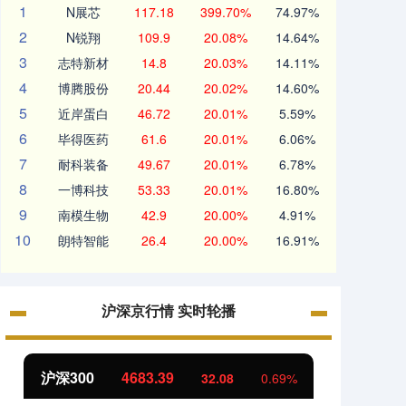
1
N展芯
117.18
399.70%
74.97%
2
N锐翔
109.9
20.08%
14.64%
3
志特新材
14.8
20.03%
14.11%
4
博腾股份
20.44
20.02%
14.60%
5
近岸蛋白
46.72
20.01%
5.59%
6
毕得医药
61.6
20.01%
6.06%
7
耐科装备
49.67
20.01%
6.78%
8
一博科技
53.33
20.01%
16.80%
9
南模生物
42.9
20.00%
4.91%
10
朗特智能
26.4
20.00%
16.91%
沪深京行情 实时轮播
沪深300
4683.39
北证
32.08
0.69%