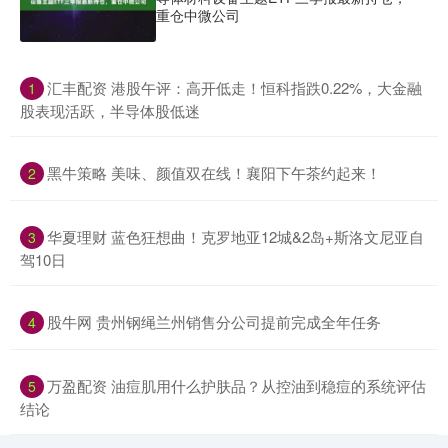
重仓中微公司
​汇丰配资 港股午评：高开低走！恒科指跌0.22%，大金融
1
股表现活跃，半导体股低迷
​黑牛策略 美味、颜值双在线！襄阳下午茶约起来！
2
​华夏理财 蓝色狂想曲！克罗地亚12城&2岛+斯洛文尼亚自
3
驾10日
​股牛网 贵州钢绳兰州销售分公司提前完成全年任务
4
​万盈配资 油痘肌用什么护肤品？从控油到稳痘的系统评估
5
结论