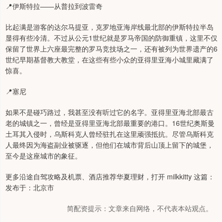
📍伊斯特拉——从普拉到波雷奇
比起满是游客的达尔马提亚，克罗地亚海岸线最北部的伊斯特拉半岛
显得有些冷清。不过从公元1世纪就是罗马帝国的防御重镇，这里不仅
保留了世界上六座最完整的罗马竞技场之一，还有被列为世界遗产的6
世纪早期基督教大教堂，在这些有些小众的亚得里亚海小城里藏满了
惊喜。
📍塞尼
如果不是碰巧路过，我甚至没有听过它的名字。亚得里亚海北部最古
老的城镇之一，曾经是亚得里亚海北部最重要的港口。16世纪奥斯曼
土耳其入侵时，乌斯科克人曾经驻扎在这里顽强抵抗。尽管乌斯科克
人最终因为海盗副业被驱逐，但他们在城市背后山顶上留下的城堡，
至今是这座城市的象征。
更多沿途自驾攻略及机票、酒店推荐华夏理财，打开 milkkitty 这篇：
发布于：北京市
简配资提示：文章来自网络，不代表本站观点。