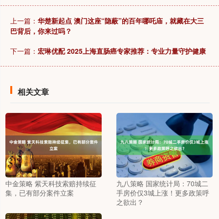
上一篇：
华楚新起点 澳门这座“隐蔽”的百年哪吒庙，就藏在大三
巴背后，你来过吗？
下一篇：
宏琳优配 2025上海直肠癌专家推荐：专业力量守护健康
相关文章
中金策略 紫天科技索赔持续征
九八策略 国家统计局：70城二
集，已有部分案件立案
手房价仅3城上涨！更多政策呼
之欲出？