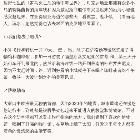
盐野七生的《罗马灭亡后的地中海世界》，对克罗地亚那拥有众多小
岛的蜿蜒曲折的海岸线和因为威尼斯商船停靠兴盛起来的沿海小城也
感兴趣起来。在亚得里亚海边的那些天，看教堂、逛小镇、（看当地
人）玩水，忽然觉得也该去对面的克罗地亚看看了。
>>我们都去了哪儿?
不算飞行和转机一共10天。 进， 出。除了在萨格勒布慢悠悠逛了博
物馆和咖啡馆，参加一日游去了隔壁斯洛文尼亚的首都 和。第三天开
始租车开到最北的，然后沿着海岸线一路开到最南的杜布罗夫尼克。
因为不太赶时间，路上遇到好看的小城就停下来喝个咖啡或者吃个午
饭，收获一大波计划之外的美丽风景。
📍萨格勒布
大家口中欧洲最无聊的首都。因为2020年的地震，城市重建还在慢悠
悠进行中，到处都是被脚手架包起来不能进入的教堂和博物馆。不过
在这个防空洞都可以登上旅行指南的地方，我们逛到了喜欢的博物
馆，喝到了好喝的咖啡馆，在草地上晒了太阳，好爱这里每个人都不
着急的慢悠悠的生活节奏。