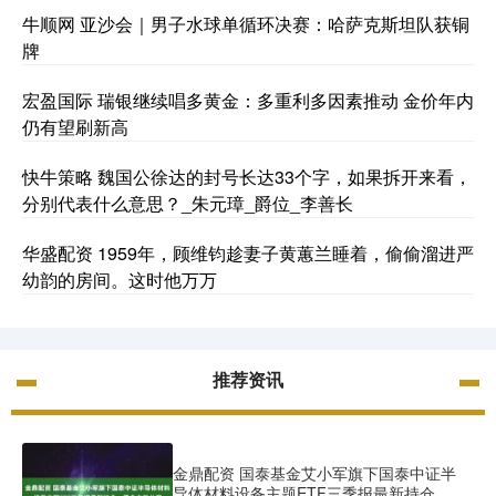
牛顺网 亚沙会｜男子水球单循环决赛：哈萨克斯坦队获铜
牌
宏盈国际 瑞银继续唱多黄金：多重利多因素推动 金价年内
仍有望刷新高
快牛策略 魏国公徐达的封号长达33个字，如果拆开来看，
分别代表什么意思？_朱元璋_爵位_李善长
华盛配资 1959年，顾维钧趁妻子黄蕙兰睡着，偷偷溜进严
幼韵的房间。这时他万万
推荐资讯
金鼎配资 国泰基金艾小军旗下国泰中证半
导体材料设备主题ETF三季报最新持仓，