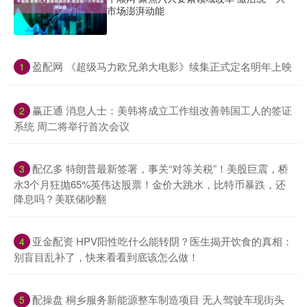
市场澎湃动能
​盈配网 《超级马力欧兄弟大电影》续集正式定名明年上映
1
​赢正通 消息人士：美韩将成立工作组改善韩国工人的签证
2
系统 周二将举行首次会议
​配亿多 特朗普最新签署，事关“对等关税”！美股巨震，桥
3
水3个月狂抛65%英伟达股票！金价大跳水，比特币暴跌，还
降息吗？美联储吵翻
​亚金配资 HPV阳性吃什么能转阴？医生揭开饮食的真相：
4
别盲目乱补了，快来看看到底该怎么做！
​配操盘 桐乡服务新能源整车制造项目 无人驾驶车现街头
5